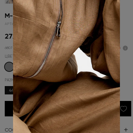
М-18-36 зима б/фрост LUX
АРТИКУЛ: 22005
27230 ₽
38900 ₽
6807 ₽ x 4
Подели
ЦВЕТ
РАЗМЕР
44
46
В КОРЗИНУ
+
СОСТАВ И УХОД