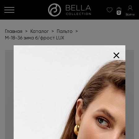
0
Войти
Главная
>
Каталог
>
Пальто
>
М-18-36 зима б/фрост LUX
+