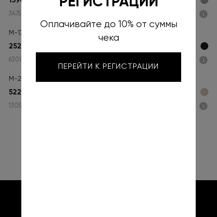
РЕГИСТРАЦИИ
13900 ₽
3475 ₽ x 4
Подели
Оплачивайте до 10% от суммы
М-17-540 зима песец
чека
25200 ₽
6300 ₽ x 4
Подели
ПЕРЕЙТИ К РЕГИСТРАЦИИ
М-20-25 зима б/фрост
52200 ₽
13050 ₽ x 4
Подели
КАТАЛОГ