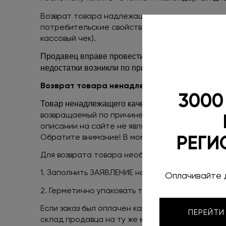
Возврат товара надлежащего качества возможен 
потребительские свойства. Также необходимо 
кассовый чек).
Продавец вправе провести экспертизу товара в со
недостатки возникли по причинам, за которые пр
Возврат товара ненадлежащего качества.
3000
Товар ненадлежащего качества – это товар, не 
возвращаемый по причине несоответствия заказ
описании на сайте не является неисправность
Обратите внимание! В момент доставки товар
РЕГИ
Для возврата товара необходимо:
1. Заполнить ЗАЯВЛЕНИЕ на возврат и вложить в 
Оплачивайте 
2. Герметично упаковать товар и оформить от
Если заказ был оплачен картой на сайте, то в
ПЕРЕЙТИ
склад продавца на ту же карту, с которой был 