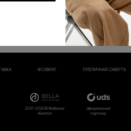
кой картой при получении, возврат будет осуществлен по 
ра на склад продавца. При возврате товара надлежащего
оставки производится за ваш счет. В случае возврата т
авки.
АВКА
ВОЗВРАТ
ПУБЛИЧНАЯ ОФЕРТА
2001-2026 © Фабрика
официальный
«Белла»
партнер