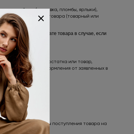
товарный вид (упаковка, пломбы, ярлыки),
+
покупки указанного товара (товарный или
й» и отказать в возврате товара в случае, если
а существенного недостатка или товар,
ентов дизайна или оформления от заявленных в
ацию заказа
.
лендарных дней с даты поступления товара на