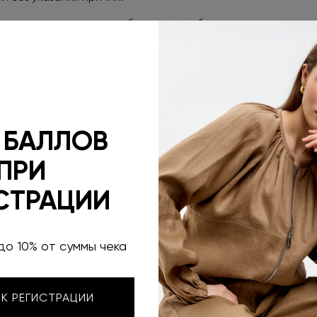
в случае, если он не был в употреблении, сохранены его 
предоставить документ, подтверждающий факт и условия 
ответствии с п.5 ст. 18 Закона «О защите прав потребителе
одавец ответственности не несет.
 БАЛЛОВ
способ
ный обеспечить свои функциональные качества из-з
анному (артикул, цвет, качество, размер). Отличие элем
ПРИ
ю или не функциональностью товара.
а рекомендуем проверить внешний вид товара и комплект
СТРАЦИИ
упаковку с товаром.
до 10% от суммы чека
правление посылки в ближайшем к вам отделении СДЭК.
озврат денежных средств осуществляется в течение 10 ка
 К РЕГИСТРАЦИИ
оплачен товар.