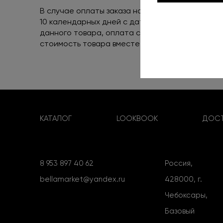
В случае оплаты заказа наличными или банковс
10 календарных дней с даты поступления това
данного товара, оплата стоимости обратной д
стоимость товара вместе со стоимостью дост
КАТАЛОГ
LOOKBOOK
ДОСТ
8 953 897 40 62
Россия,
bellamarket@yandex.ru
428000, г.
Чебоксары,
Базовый