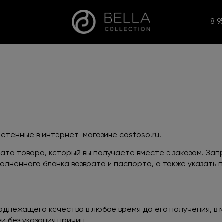
8 9
бретенные в интернет-магазине
costoso
.
ru
.
ата товара, который вы получаете вместе с заказом. За
аполненного бланка возврата и паспорта, а также указать
надлежащего качества в любое время до его получения, в
й без указания причин.